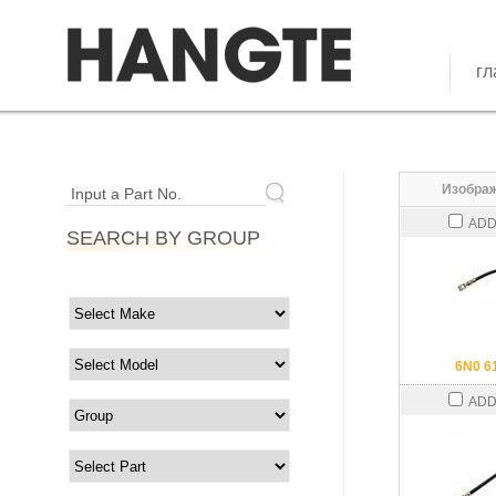
гл
Изображ
Input a Part No.
ADD
SEARCH BY GROUP
6N0 6
ADD