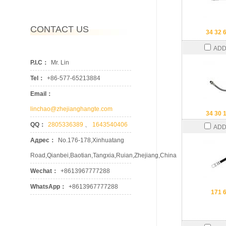
CONTACT US
34 32 
ADD
P.I.C：
Mr. Lin
Tel：
+86-577-65213884
Email：
linchao@zhejianghangte.com
34 30 
QQ：
2805336389
、
1643540406
ADD
Адрес：
No.176-178,Xinhuatang
Road,Qianbei,Baotian,Tangxia,Ruian,Zhejiang,China
Wechat：
+8613967777288
WhatsApp：
+8613967777288
171 