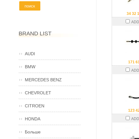
34 32 
ADD
BRAND LIST
AUDI
171 6
BMW
ADD
MERCEDES BENZ
CHEVROLET
CITROEN
123 4
HONDA
ADD
Больше