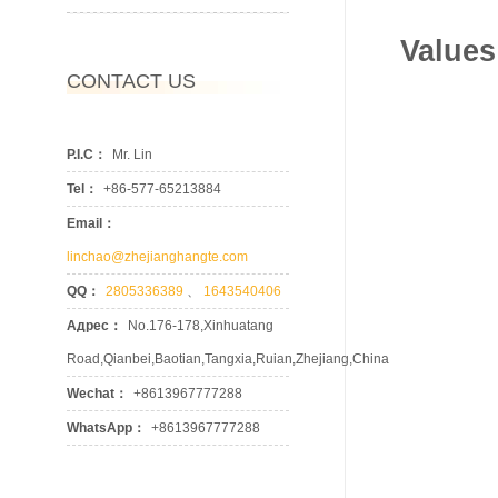
‌Values
CONTACT US
P.I.C：
Mr. Lin
Tel：
+86-577-65213884
Email：
linchao@zhejianghangte.com
QQ：
2805336389
、
1643540406
Адрес：
No.176-178,Xinhuatang
Road,Qianbei,Baotian,Tangxia,Ruian,Zhejiang,China
Wechat：
+8613967777288
WhatsApp：
+8613967777288