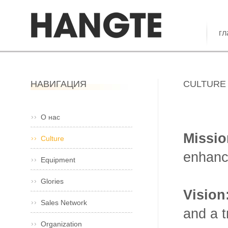
гл
НАВИГАЦИЯ
CULTURE
О нас
Mission
Culture
enhanc
Equipment
Glories
‌Vision‌
Sales Network
and a t
Organization