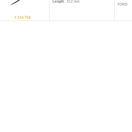
Length
: 312 mm
FORD
1 114 758