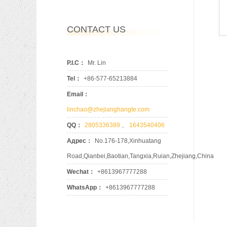
CONTACT US
P.I.C：
Mr. Lin
Tel：
+86-577-65213884
Email：
linchao@zhejianghangte.com
QQ：
2805336389
、
1643540406
Адрес：
No.176-178,Xinhuatang
Road,Qianbei,Baotian,Tangxia,Ruian,Zhejiang,China
Wechat：
+8613967777288
WhatsApp：
+8613967777288