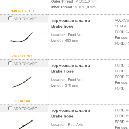
Outer Thread
: M 10x1,0 mm
Inner Thread
: M 10x1,0 mm
7M0 611 701 D
ADD TO CART
тормозные шланги
VOLKS
Brake hose
SEAT
AL
FORD
G
Location
: Front Axle
For use:
Length
: 483 mm
FORD、
7M3 611 701
ADD TO CART
тормозные шланги
FORD
F
Brake Hose
FORD
F
FORD
F
Location
: Front Axle
For use:
Length
: 370 mm
FORD
1 134 140
ADD TO CART
тормозные шланги
FORD
M
Brake hose
FORD
M
FORD
M
Location
: Rear Axle
For use: