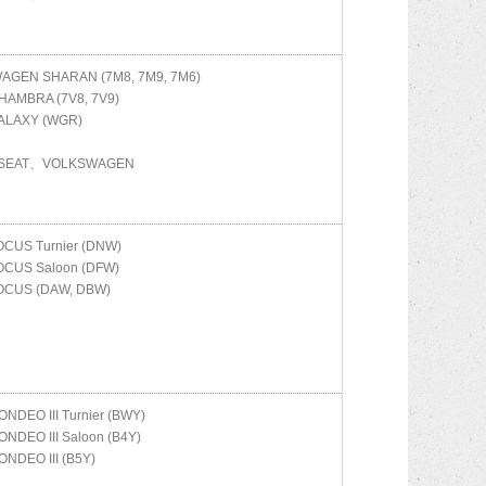
WAGEN
SHARAN (7M8, 7M9, 7M6)
HAMBRA (7V8, 7V9)
ALAXY (WGR)
SEAT、VOLKSWAGEN
OCUS Turnier (DNW)
OCUS Saloon (DFW)
OCUS (DAW, DBW)
ONDEO III Turnier (BWY)
ONDEO III Saloon (B4Y)
ONDEO III (B5Y)